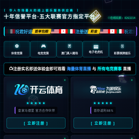
🎰
[ 华人市场最大的线上娱乐服务供应商 ]
十年信誉平台·五大联赛官方指定平台
在线玩家: 8263214
祝君好运
注册送
祝君好
首单包赔
彩金
🍁
🍁
🍁
⚽
🎮
🃏
🀄️
🎰
电子老虎机
体育竞猜
电竞竞猜
澳门真人赌场
彩票棋牌娱乐
📺注册实名即送体验金即可观看
海量体育直播
与
所有电竞赛事
直播
🎮
🎲
★★★★★
★★★★★
皇家马德里 官方合作伙伴
首存返利68%
[ 立即注册 ]
[ 立即注册 ]