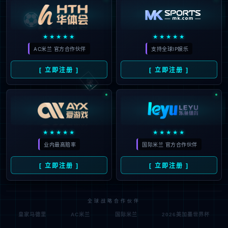
⚽
★★★★★
★★★★★
AC米兰 官方合作伙伴
支持全球IP娱乐
🃏
[ 立即注册 ]
[ 立即注册 ]
★★★★★
★★★★★
业内最高赔率
国际米兰 官方合作伙伴
[ 立即注册 ]
[ 立即注册 ]
全球战略合作伙伴
皇家马德里
AC米兰
国际米兰
2026美加墨世界杯